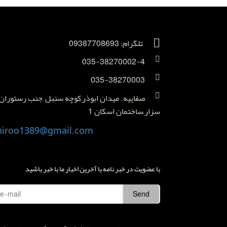
تلگرام: 09387708693
035-38270002-4
035-38270003
صفاییه , میدان ابوذر,کوچه سنبل ,جنب رستوران
سزار,ساختمان اسکان 1
niroo1389@gmail.com
با عضویت در خبر نامه با آخرین اخبار ما با خبر باشید