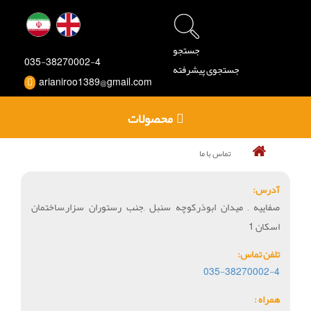
جستجو
035-38270002-4
جستجوی پیشرفته
arianiroo1389@gmail.com
محصولات
تماس با ما
آدرس:
صفاییه , میدان ابوذر,کوچه سنبل ,جنب رستوران سزار,ساختمان
اسکان 1
تلفن تماس:
035-38270002-4
همراه :