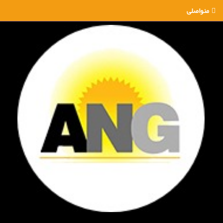
منواصلی