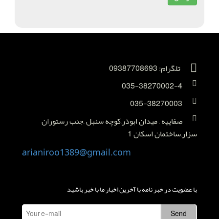
تلگرام: 09387708693
035-38270002-4
035-38270003
صفاییه , میدان ابوذر,کوچه سنبل ,جنب رستوران
سزار,ساختمان اسکان 1
arianiroo1389@gmail.com
با عضویت در خبر نامه با آخرین اخبار ما با خبر باشید