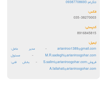
تلگرام: 09387708693
فکس:
035-38270003
کدپستی:
8916845815
ایمیل:
arianiroo1389@gmail.com
-
مدير عامل:
M.R.sadeghi@arianiroogohar.com
-
مسئول
فروش:S.salimi@arianiroogohar.com
-
بخش فنی:
A.fallahati@arianiroogohar.com